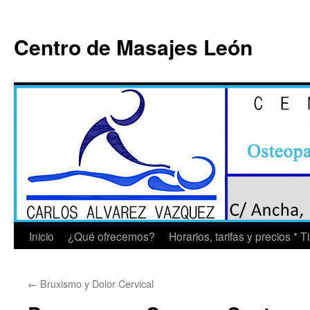
Saltar
al
Centro de Masajes León
contenido
Inicio
¿Qué ofrecemos?
Horarios, tarifas y precios * 
←
Bruxismo y Dolor Cervical