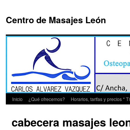
Saltar
al
Centro de Masajes León
contenido
Inicio
¿Qué ofrecemos?
Horarios, tarifas y precios * 
cabecera masajes leo