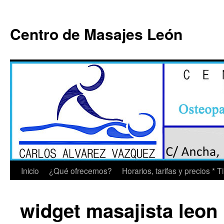
Saltar
al
Centro de Masajes León
contenido
Inicio
¿Qué ofrecemos?
Horarios, tarifas y precios * 
widget masajista leon