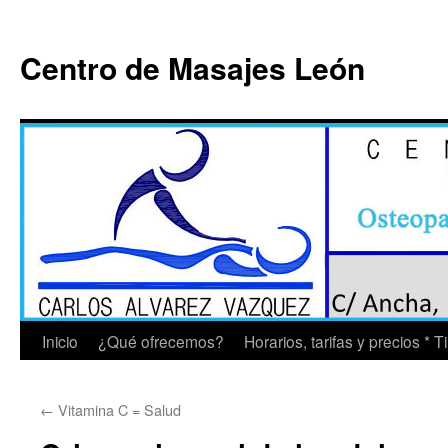
Saltar
al
Centro de Masajes León
contenido
Inicio
¿Qué ofrecemos?
Horarios, tarifas y precios * 
←
Vitamina C = Salud