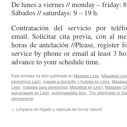
De lunes a viernes // monday – friday: 8
Sábados // saturdays: 9 – 19 h.
Contratación del servicio por teléf
email. Solicitar cita previa, con al m
horas de antelación //
Please, register f
service by phone or email al least 3 ho
advance to your schedule time.
Esta entrada ha sido publicada en
Masajes León
,
Masajista Leó
peregrinos León
,
masaje a domicilio y hoteles en León
,
Masajes
León
,
masajes para peregrinos
,
Masajista en León
,
Massage Ce
quiromasaje en León
,
quiromasajista leon
,
The pilgrimage to Sa
permanente
.
←
Limpieza de hígado y vesícula de forma natural