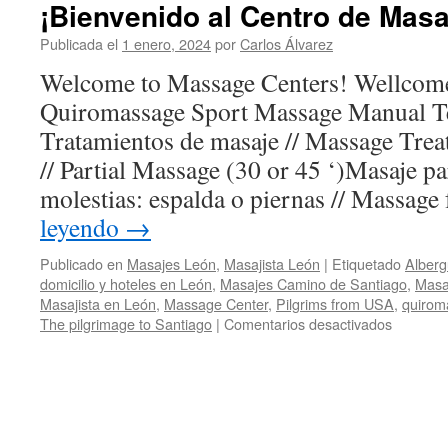
las
¡Bienvenido al Centro de Masa
Articulaciones
Publicada el
1 enero, 2024
por
Carlos Álvarez
Welcome to Massage Centers! Wellcome
Quiromassage Sport Massage Manual Te
Tratamientos de masaje // Massage Trea
// Partial Massage (30 or 45 ‘)Masaje pa
molestias: espalda o piernas // Massage
leyendo
→
Publicado en
Masajes León
,
Masajista León
|
Etiquetado
Alberg
domicilio y hoteles en León
,
Masajes Camino de Santiago
,
Masa
Masajista en León
,
Massage Center
,
Pilgrims from USA
,
quirom
en
The pilgrimage to Santiago
|
Comentarios desactivados
¡Bienven
al
Centro
de
Masajes
de