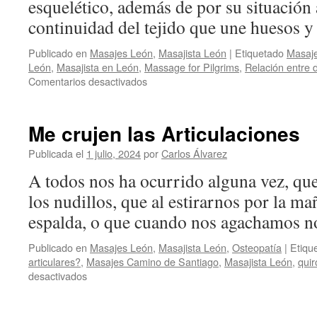
esquelético, además de por su situación 
continuidad del tejido que une huesos y 
Publicado en
Masajes León
,
Masajista León
|
Etiquetado
Masaj
León
,
Masajista en León
,
Massage for Pilgrims
,
Relación entre 
en
Comentarios desactivados
Relación
entre
dolor
Me crujen las Articulaciones
de
espalda
Publicada el
1 julio, 2024
por
Carlos Álvarez
y
A todos nos ha ocurrido alguna vez, qu
estómago
los nudillos, que al estirarnos por la ma
espalda, o que cuando nos agachamos nos
Publicado en
Masajes León
,
Masajista León
,
Osteopatía
|
Etiqu
articulares?
,
Masajes Camino de Santiago
,
Masajista León
,
quir
en
desactivados
Me
crujen