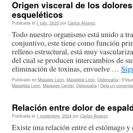
Origen visceral de los dolore
esqueléticos
Publicada el
1 julio, 2025
por
Carlos Álvarez
Todo nuestro organismo está unido a tra
conjuntivo, este tiene como función prin
relleno estructural, está muy vasculariza
del cual se producen intercambios de sus
eliminación de toxinas, envuelve …
Sig
Publicado en
Masajes León
,
Masajista León
,
Osteopatía
|
Etiqu
Masajista León
,
Massage Center
,
Osteopatía
|
Deja un comenta
Relación entre dolor de espa
Publicada el
1 noviembre, 2024
por
Carlos Álvarez
Existe una relación entre el estómago y