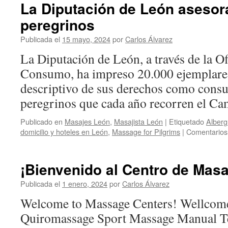
La Diputación de León asesora
peregrinos
Publicada el
15 mayo, 2024
por
Carlos Álvarez
La Diputación de León, a través de la Of
Consumo, ha impreso 20.000 ejemplares
descriptivo de sus derechos como consu
peregrinos que cada año recorren el Ca
Publicado en
Masajes León
,
Masajista León
|
Etiquetado
Alberg
domicilio y hoteles en León
,
Massage for Pilgrims
|
Comentarios
¡Bienvenido al Centro de Masa
Publicada el
1 enero, 2024
por
Carlos Álvarez
Welcome to Massage Centers! Wellcome
Quiromassage Sport Massage Manual Te