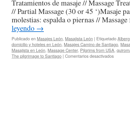
Tratamientos de masaje // Massage Trea
// Partial Massage (30 or 45 ‘)Masaje pa
molestias: espalda o piernas // Massage
leyendo
→
Publicado en
Masajes León
,
Masajista León
|
Etiquetado
Alberg
domicilio y hoteles en León
,
Masajes Camino de Santiago
,
Masa
Masajista en León
,
Massage Center
,
Pilgrims from USA
,
quirom
en
The pilgrimage to Santiago
|
Comentarios desactivados
¡Bienven
al
Centro
de
Masajes
de
León!