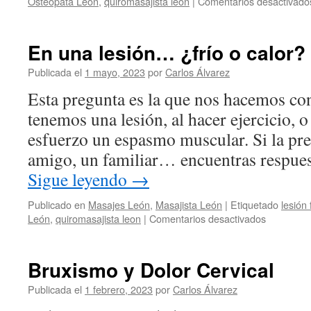
Osteópata León
,
quiromasajista leon
|
Comentarios desactivado
En una lesión… ¿frío o calor?
Publicada el
1 mayo, 2023
por
Carlos Álvarez
Esta pregunta es la que nos hacemos co
tenemos una lesión, al hacer ejercicio, o
esfuerzo un espasmo muscular. Si la pre
amigo, un familiar… encuentras respues
Sigue leyendo
→
Publicado en
Masajes León
,
Masajista León
|
Etiquetado
lesión 
en
León
,
quiromasajista leon
|
Comentarios desactivados
En
una
lesión…
Bruxismo y Dolor Cervical
¿frío
o
Publicada el
1 febrero, 2023
por
Carlos Álvarez
calor?