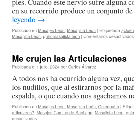
pies. Cuando este nervio sufre alguna c
en su recorrido produce un conjunto d
leyendo
→
Publicado en
Masajes León
,
Masajista León
|
Etiquetado
¿Qué e
Masajista León
,
quiromasajista leon
|
Comentarios desactivados
Me crujen las Articulaciones
Publicada el
1 julio, 2024
por
Carlos Álvarez
A todos nos ha ocurrido alguna vez, qu
los nudillos, que al estirarnos por la ma
espalda, o que cuando nos agachamos nos
Publicado en
Masajes León
,
Masajista León
,
Osteopatía
|
Etiqu
articulares?
,
Masajes Camino de Santiago
,
Masajista León
,
quir
en
desactivados
Me
crujen