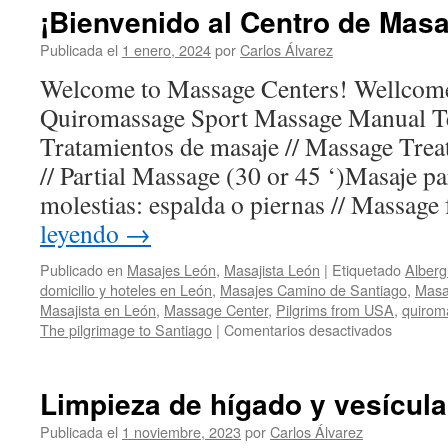
las
¡Bienvenido al Centro de Masa
Articulaciones
Publicada el
1 enero, 2024
por
Carlos Álvarez
Welcome to Massage Centers! Wellcome
Quiromassage Sport Massage Manual Te
Tratamientos de masaje // Massage Trea
// Partial Massage (30 or 45 ‘)Masaje pa
molestias: espalda o piernas // Massage
leyendo
→
Publicado en
Masajes León
,
Masajista León
|
Etiquetado
Alberg
domicilio y hoteles en León
,
Masajes Camino de Santiago
,
Masa
Masajista en León
,
Massage Center
,
Pilgrims from USA
,
quirom
en
The pilgrimage to Santiago
|
Comentarios desactivados
¡Bienven
al
Centro
Limpieza de hígado y vesícula
de
Masajes
Publicada el
1 noviembre, 2023
por
Carlos Álvarez