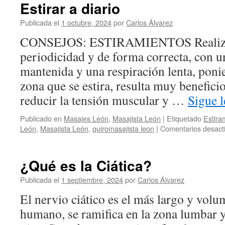
Estirar a diario
Publicada el
1 octubre, 2024
por
Carlos Álvarez
CONSEJOS: ESTIRAMIENTOS Realizar 
periodicidad y de forma correcta, con un
mantenida y una respiración lenta, poni
zona que se estira, resulta muy benefic
reducir la tensión muscular y …
Sigue 
Publicado en
Masajes León
,
Masajista León
|
Etiquetado
Estira
León
,
Masajista León
,
quiromasajista leon
|
Comentarios desact
¿Qué es la Ciática?
Publicada el
1 septiembre, 2024
por
Carlos Álvarez
El nervio ciático es el más largo y vol
humano, se ramifica en la zona lumbar y