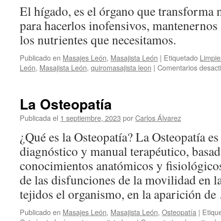
de
El hígado, es el órgano que transforma
León!
para hacerlos inofensivos, mantenernos 
los nutrientes que necesitamos.
Publicado en
Masajes León
,
Masajista León
|
Etiquetado
Limpie
León
,
Masajista León
,
quiromasajista leon
|
Comentarios desact
La Osteopatía
Publicada el
1 septiembre, 2023
por
Carlos Álvarez
¿Qué es la Osteopatía? La Osteopatía e
diagnóstico y manual terapéutico, basa
conocimientos anatómicos y fisiológicos
de las disfunciones de la movilidad en l
tejidos el organismo, en la aparición d
Publicado en
Masajes León
,
Masajista León
,
Osteopatía
|
Etiqu