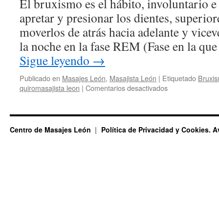
El bruxismo es el hábito, involuntario e
apretar y presionar los dientes, superior
moverlos de atrás hacia adelante y vice
la noche en la fase REM (Fase en la que
Sigue leyendo
→
Publicado en
Masajes León
,
Masajista León
|
Etiquetado
Bruxis
en
quiromasajista leon
|
Comentarios desactivados
Bruxismo
y
Dolor
Cervical
Centro de Masajes León
Política de Privacidad y Cookies. A